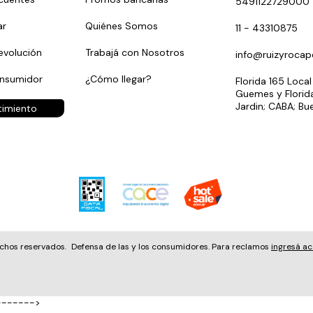
5491122729000
r
Quiénes Somos
11 - 43310875
evolución
Trabajá con Nosotros
info@ruizyrocap
onsumidor
¿Cómo llegar?
Florida 165 Local
Guemes y Florida
Jardin; CABA; Bu
timiento
echos reservados.
Defensa de las y los consumidores. Para reclamos
ingresá ac
------->