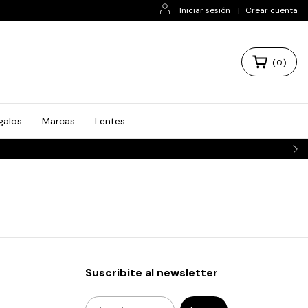
Iniciar sesión
|
Crear cuenta
(
0
)
galos
Marcas
Lentes
Suscribite al newsletter