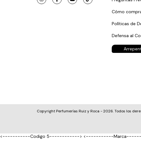
Cómo compra
Políticas de D
Defensa al C
Arrepen
Copyright Perfumerías Ruiz y Roca - 2026. Todos los der
<-----------Codigo 5------------>
<-----------Marca-----