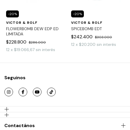
-
20
%
-
20
%
VICTOR & ROLF
VICTOR & ROLF
FLOWERBOMB DEW EDP ED
SPICEBOMB EDT
LIMITADA
$242.400
$303.000
$228.800
$286.000
12
x
$20.200
sin interés
12
x
$19.066,67
sin interés
Seguinos
Contactános