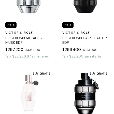
-
20
%
-
20
%
VICTOR & ROLF
VICTOR & ROLF
SPICEBOMB METALLIC
SPICEBOMB DARK LEATHER
MUSK EDP
EDP
$267.200
$266.400
$334.000
$333.000
12
x
$22.266,67
sin interés
12
x
$22.200
sin interés
GRATIS
GRATIS