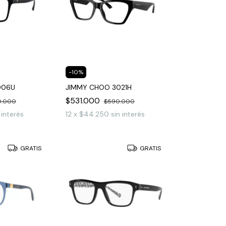
-
10
%
006U
JIMMY CHOO 3021H
$531.000
0.000
$590.000
 interés
12
x
$44.250
sin interés
GRATIS
GRATIS