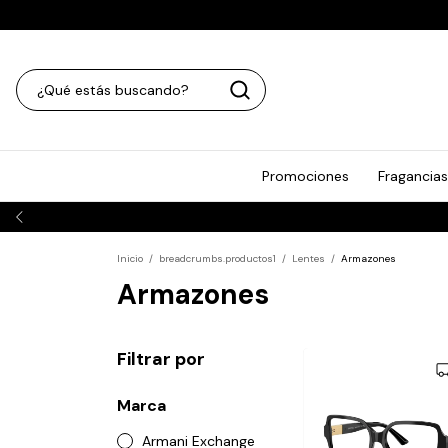
Promociones
Fragancias
Inicio
/
breadcrumbs.productos1
/
Lentes
/
Armazones
Armazones
Filtrar por
Marca
Armani Exchange