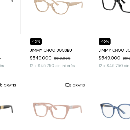
-
10
%
-
10
%
JIMMY CHOO 3003BU
JIMMY CHOO 3
$549.000
$549.000
0
$610.000
$61
rés
12
x
$45.750
sin interés
12
x
$45.750
sin
GRATIS
GRATIS