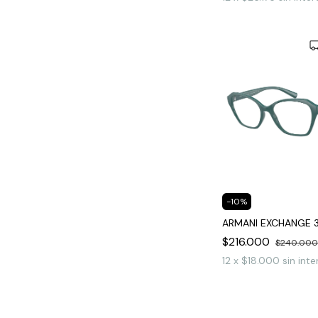
-
10
%
ARMANI EXCHANGE 
$216.000
$240.000
12
x
$18.000
sin inte