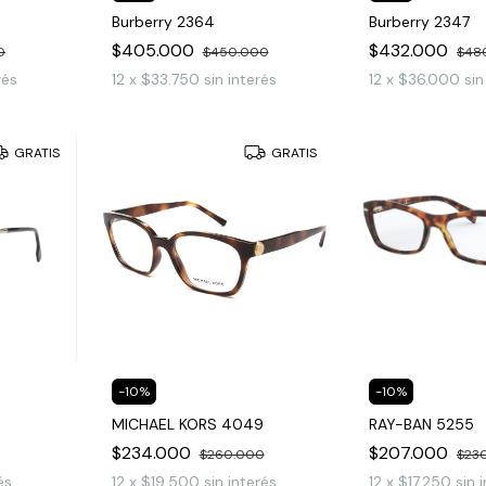
Burberry 2364
Burberry 2347
$405.000
$432.000
0
$450.000
$48
rés
12
x
$33.750
sin interés
12
x
$36.000
sin
GRATIS
GRATIS
-
10
%
-
10
%
MICHAEL KORS 4049
RAY-BAN 5255
$234.000
$207.000
$260.000
$23
és
12
x
$19.500
sin interés
12
x
$17.250
sin 