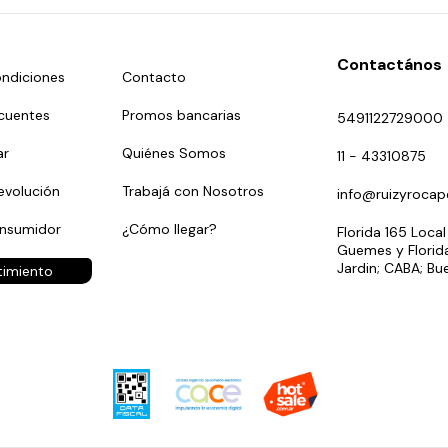
Contactános
ndiciones
Contacto
cuentes
Promos bancarias
5491122729000
r
Quiénes Somos
11 - 43310875
evolución
Trabajá con Nosotros
info@ruizyrocap
onsumidor
¿Cómo llegar?
Florida 165 Local
Guemes y Florida
Jardin; CABA; Bu
timiento