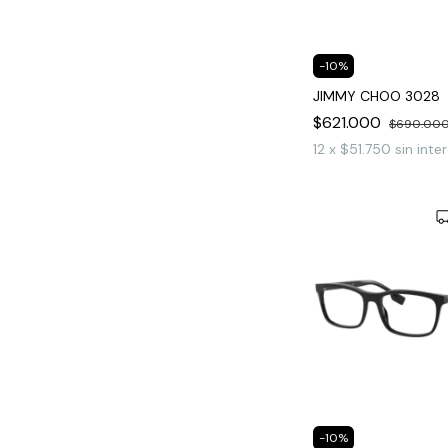
-
10
%
JIMMY CHOO 3028
$621.000
$690.00
12
x
$51.750
sin inte
-
10
%