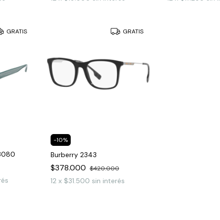
GRATIS
GRATIS
-
10
%
3080
Burberry 2343
$378.000
$420.000
rés
12
x
$31.500
sin interés