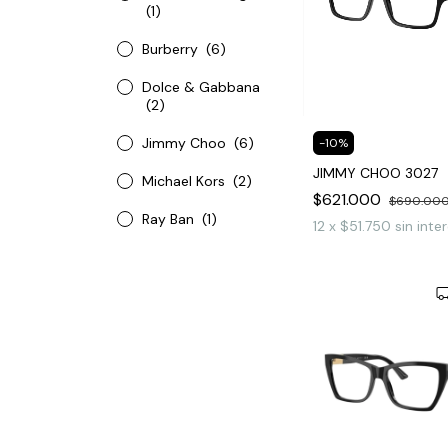
(1)
Burberry
(6)
Dolce & Gabbana
(2)
Jimmy Choo
(6)
-
10
%
JIMMY CHOO 3027
Michael Kors
(2)
$621.000
$690.00
Ray Ban
(1)
12
x
$51.750
sin inte