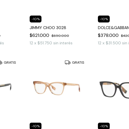
-
10
%
-
10
%
JIMMY CHOO 3028
DOLCE&GABBAN
$621.000
$378.000
0
$690.000
$42
rés
12
x
$51.750
sin interés
12
x
$31.500
sin
GRATIS
GRATIS
-
10
%
-
10
%