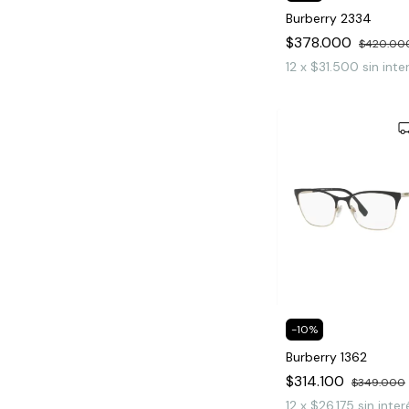
Burberry 2334
$378.000
$420.00
12
x
$31.500
sin inte
-
10
%
Burberry 1362
$314.100
$349.000
12
x
$26.175
sin inter