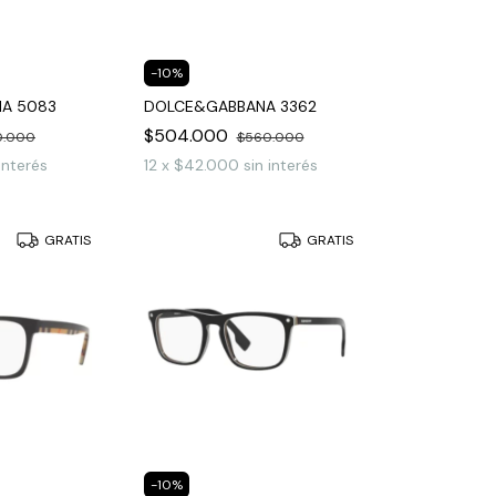
-
10
%
A 5083
DOLCE&GABBANA 3362
$504.000
0.000
$560.000
 interés
12
x
$42.000
sin interés
GRATIS
GRATIS
-
10
%