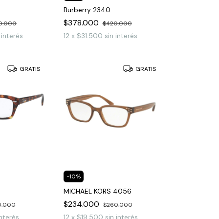
Burberry 2340
$378.000
0.000
$420.000
 interés
12
x
$31.500
sin interés
GRATIS
GRATIS
-
10
%
MICHAEL KORS 4056
$234.000
0.000
$260.000
interés
12
x
$19.500
sin interés