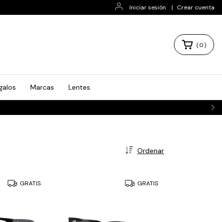
Iniciar sesión
|
Crear cuenta
(
0
)
galos
Marcas
Lentes
Ordenar
GRATIS
GRATIS